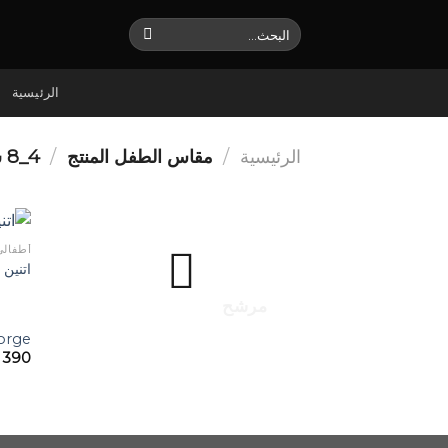
Ski
البحث
t
عن:
conten
الرئيسية
الرئيسية
/
مقاس الطفل المنتج
/
4_8 سنين
أطفالي
اتنين
مرشح
orge
390