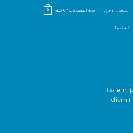
0
سلة المشتريات /
0
جنيه
تسجيل الدخول
اتصل بنا
Lorem ip
diam n