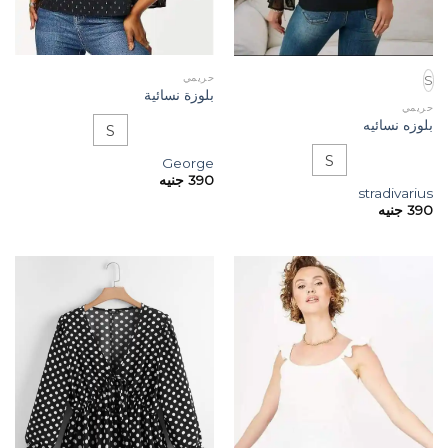
حريمي
S
بلوزة نسائية
حريمي
بلوزه نسائيه
S
S
George
390
جنيه
stradivarius
390
جنيه