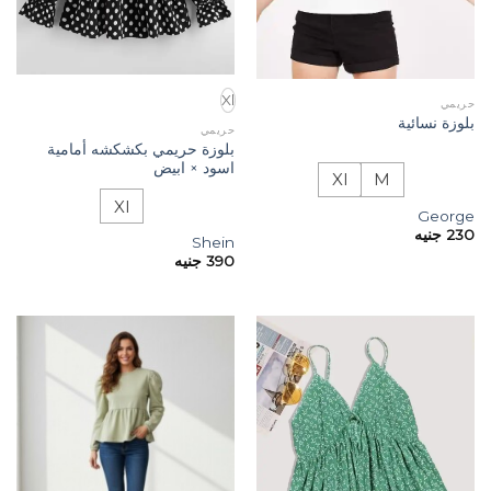
Xl
حريمي
بلوزة نسائية
حريمي
بلوزة حريمي بكشكشه أمامية
اسود × ابيض
Xl
M
Xl
George
230
جنيه
Shein
390
جنيه