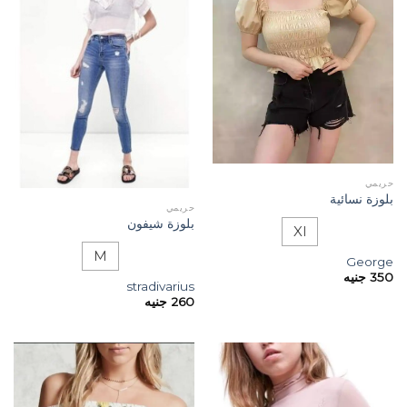
حريمي
بلوزة نسائية
حريمي
بلوزة شيفون
Xl
M
George
350
جنيه
stradivarius
260
جنيه