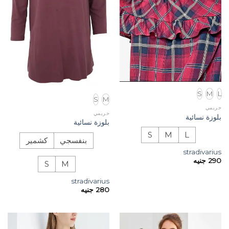
S
M
L
S
M
حريمي
حريمي
بلوزة نسائية
بلوزة نسائية
S
M
L
بنفسجي
كشمير
stradivarius
290
جنيه
S
M
stradivarius
280
جنيه