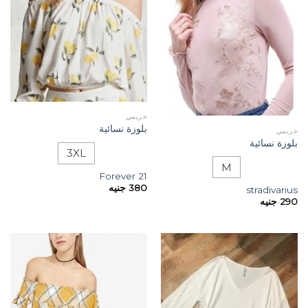
حريمي
بلوزة نسائية
حريمي
بلوزة نسائية
3XL
M
Forever 21
380
جنيه
stradivarius
290
جنيه