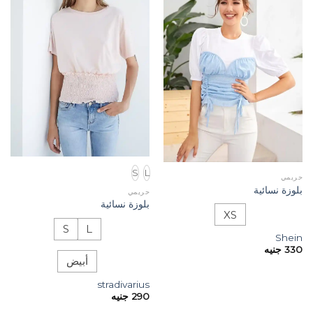
S
L
حريمي
بلوزة نسائية
حريمي
بلوزة نسائية
XS
S
L
Shein
330
جنيه
أبيض
stradivarius
290
جنيه