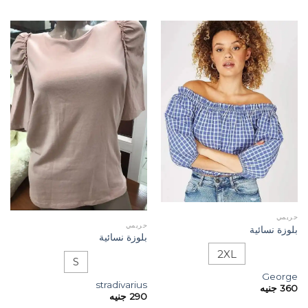
حريمي
حريمي
بلوزة نسائية
بلوزة نسائية
2XL
S
George
stradivarius
360
جنيه
290
جنيه