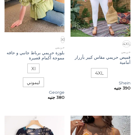
Xl
4XL
حريمي
حريمي
بلوزة حريمي برباط جانبي و حافه
قميص حريمي مقاس كبير بأزرار
مموجة أكمام قصيرة
أمامية
Xl
4XL
ليموني
Shein
390
جنيه
George
380
جنيه