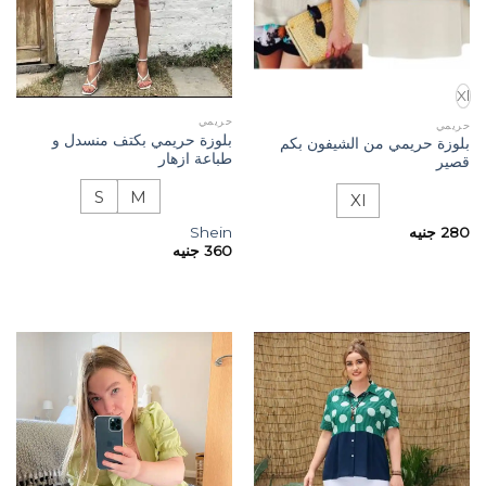
Xl
حريمي
حريمي
بلوزة حريمي بكتف منسدل و
بلوزة حريمي من الشيفون بكم
طباعة ازهار
قصير
S
M
Xl
280
جنيه
Shein
360
جنيه