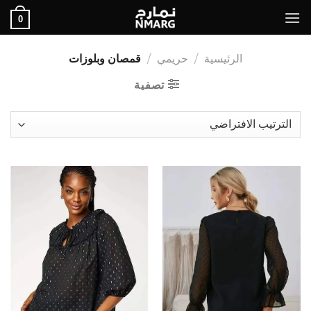
Ski
0
t
conten
الرئيسية
/
حريمي
/
قمصان وبلوزات
تصفية