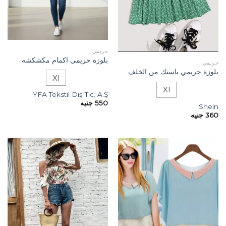
حريمي
بلوزه حريمى اكمام مكشكشه
حريمي
بلوزة حريمي باستك من الخلف
Xl
Xl
YFA Tekstil Dış Tic. A.Ş.
550
جنيه
Shein
360
جنيه