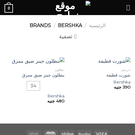
Ski
0
t
conten
الرئيسية
/
BRANDS
BERSHKA
/
تصفية
حريمي
بنطلون
شورت قطيفة
بنطلون جينز ضيق ممزق
Bershka
34
390
جنيه
Bershka
480
جنيه