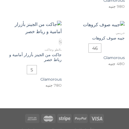
Glamorous
980
جنيه
حريمي
جيبه صوف كروهات
S
46
بالطو وچاكت
جاكت من الجينز بأزرار أمامية و
Glamorous
رباط خصر
480
جنيه
S
Glamorous
780
جنيه