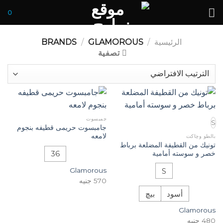
Ski
0
t
conten
الرئيسية
/
BRANDS
GLAMOROUS
/
تصفية
جمبسوت
S
جامبسوت حريمى قطيفه بنجوم
لامعه
بالطو وچاكت
تونيك من القطيفة المضلعة برباط
36
خصر و سوسته أمامية
Glamorous
S
570
جنيه
أسود
بيچ
Glamorous
480
جنيه