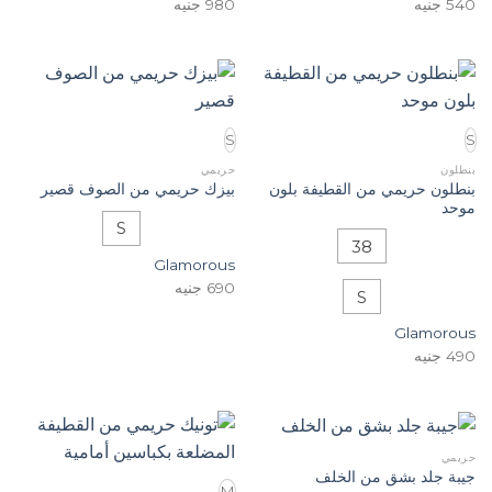
540
جنيه
980
جنيه
S
S
بنطلون
حريمي
بنطلون حريمي من القطيفة بلون
بيزك حريمي من الصوف قصير
موحد
S
38
Glamorous
690
جنيه
S
Glamorous
490
جنيه
حريمي
جيبة جلد بشق من الخلف
M