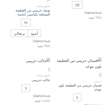
38
بالطو وچاكت
تونيك حريمي من القطيفة
Glamorous
المضلعة بكباسين أمامية
790
جنيه
M
أسود
برتقالي
Glamorous
790
جنيه
S
S
بالطو وچاكت
جاكت حريمى
حريمي
فستان حريمي من القطيفة بلون
S
موحد
Glamorous
S
1.400
جنيه