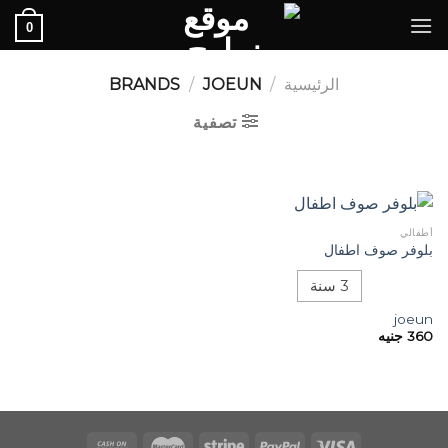
Ski
0
t
conten
الرئيسية
/
BRANDS
JOEUN
/
تصفية
أطفالي
بلوفر صوف اطفال
3 سنة
joeun
360
جنيه