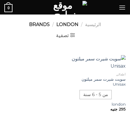
Ski
0
t
conten
الرئيسية
/
BRANDS
LONDON
/
تصفية
أطفالي
سويت شيرت سمر ميلتون
Unisax
من 5 - 6 سنة
london
295
جنيه