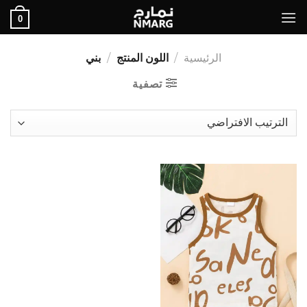
Ski
0
t
conten
الرئيسية
/
اللون المنتج
/
بني
تصفية