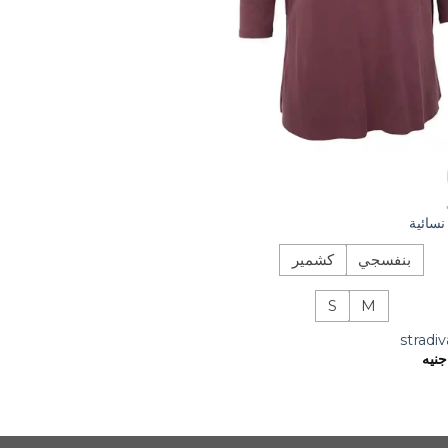
نسائية
بنفسجي
كشمير
S
M
stradiv
جنيه