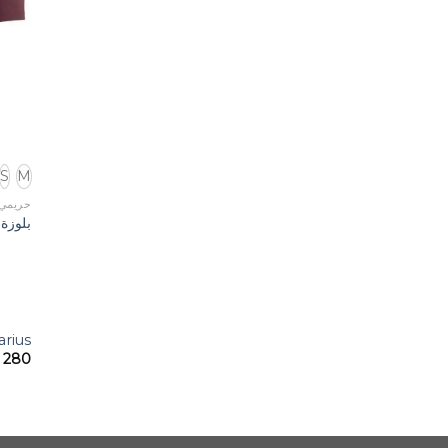
S
M
حريمي
بلوزة 
arius
280