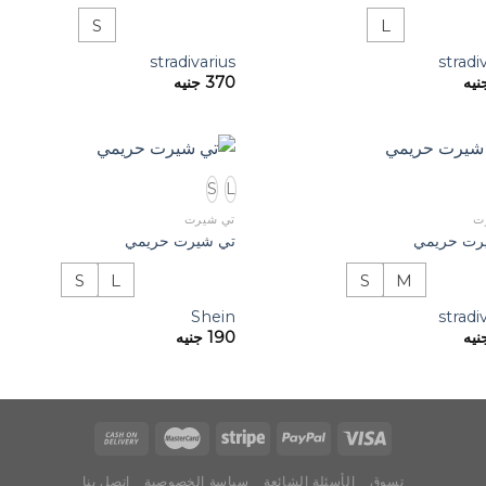
S
L
stradivarius
stradi
نيه
370
جنيه
S
L
ت
تي شيرت
رت حريمي
تي شيرت حريمي
S
L
S
M
Shein
stradi
نيه
190
جنيه
تسوق
الأسئلة الشائعة
سياسة الخصوصية
اتصل بنا