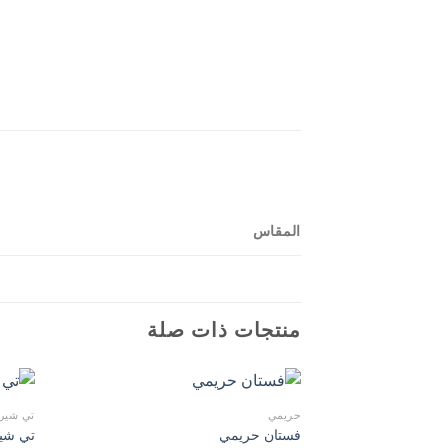
المقاس
منتجات ذات صلة
حريمي
تي شير
فستان حريمي
تي شي