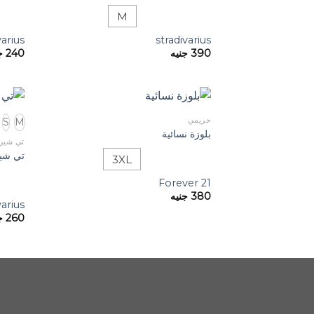
M
varius
stradivarius
390
جنيه
240
ج
S
M
حريمي
بلوزة نسائية
تي شير
تي شي
3XL
Forever 21
380
جنيه
varius
260
ج