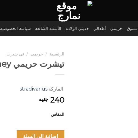
تسوق
حريمي
أطفالي
حديثي الولادة
الأسئلة الشائعة
سياسة الخصوصية
الرئيسية
/
حريمي
/
تي شيرت
تيشرت حريمي Honey
الماركة:
stradivarius
240
جنيه
المقاس
إضافة إلى السلة