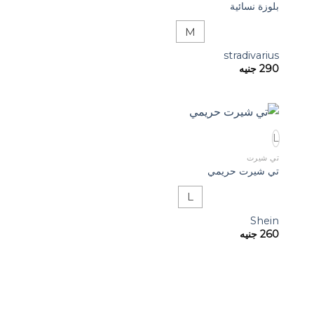
بلوزة نسائية
M
stradivarius
290
جنيه
L
تي شيرت
تي شيرت حريمي
L
Shein
260
جنيه