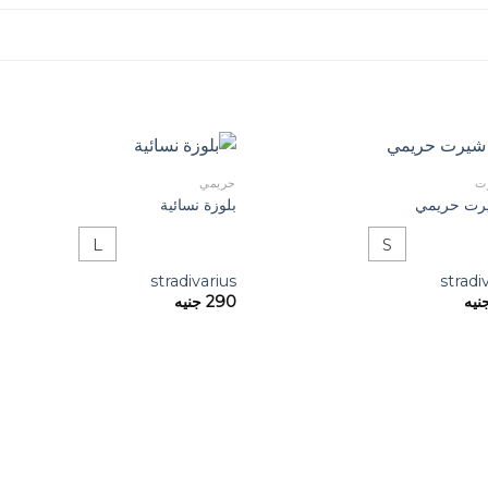
ت
حريمي
رت حريمي
بلوزة نسائية
L
S
stradivarius
stradi
نيه
290
جنيه