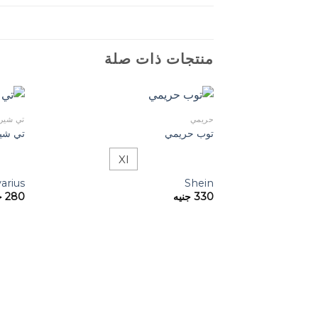
منتجات ذات صلة
حريمي
تي شير
توب حريمي
تي شي
Xl
varius
Shein
330
جنيه
280
ج