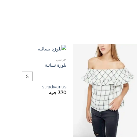
حريمي
بلوزة نسائية
S
stradivarius
370
جنيه