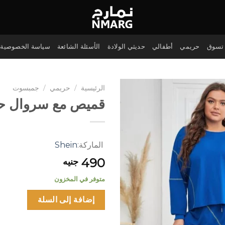
تسوق
حريمي
أطفالي
حديثي الولادة
الأسئلة الشائعة
سياسة الخصوصية
الرئيسية
/
حريمي
/
جمبسوت
قميص مع سروال ح
الماركة:
Shein
490
جنيه
متوفر في المخزون
إضافة إلى السلة