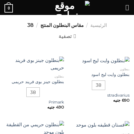
Ski
0
t
conten
الرئيسية
/
مقاس البنطلون المنتج
/
38
تصفية
بنطلون
بنطلون وايت ليج اسود
بنطلون
بنطلون جينز بوى فريند حريمى
38
38
stradivarius
690
جنيه
Primark
490
جنيه
حريمي