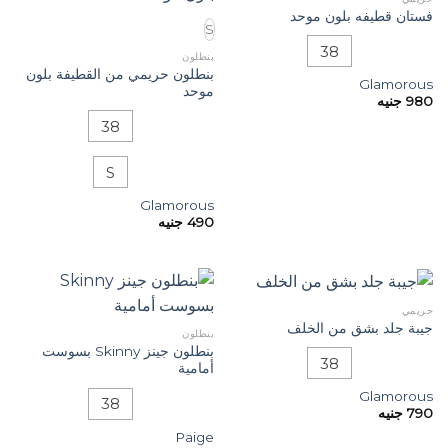
فستان قطيفه بلون موحد
S
38
بنطلون
بنطلون حريمي من القطيفة بلون
Glamorous
موحد
980
جنيه
38
S
Glamorous
490
جنيه
حريمي
جيبة جلد بشق من الخلف
بنطلون
بنطلون جينز Skinny بسوست
38
أمامية
Glamorous
38
790
جنيه
Paige