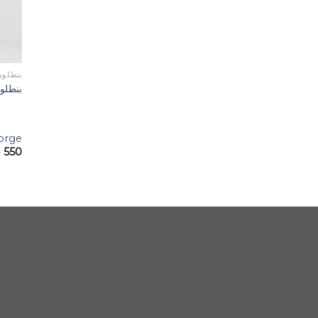
بنطلون
بنطلو
orge
550
ج