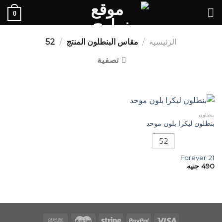
Ski
0
t
conten
الرئيسية
/
مقاس البنطلون المنتج
/
52
تصفية
بنطلون
بنطلون ليكرا بلون موحد
52
Forever 21
490
جنيه