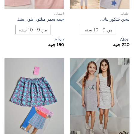
أطفالي
أطفالي
ليجن بنتكور بناتى
جيبه سمر ميلتون بلون بينك
من 9 - 10 سنة
من 9 - 10 سنة
Alive
Alive
220
جنيه
180
جنيه