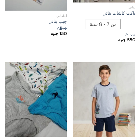
بناتي
باكت كاشات بناتي
أطفالي
چيب بناتي
من 7 - 8 سنة
Alive
150
جنيه
Alive
550
جنيه