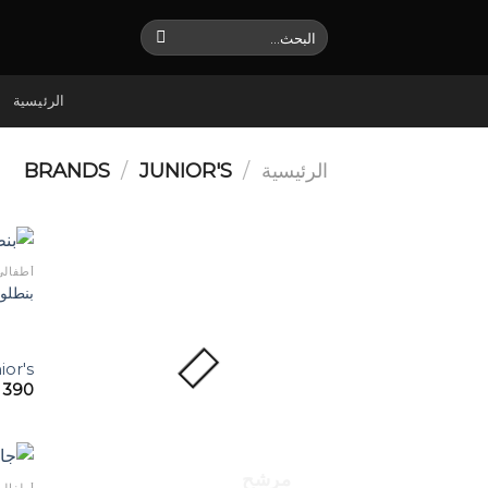
Ski
البحث
t
عن:
conten
الرئيسية
الرئيسية
/
BRANDS
JUNIOR'S
/
أطفالي
بنطلون
ior's
390
مرشح