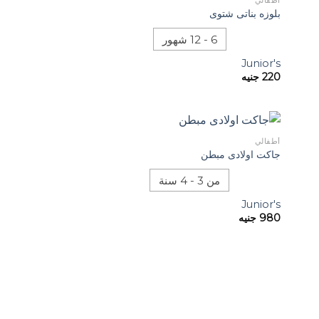
أطفالي
بلوزه بناتى شتوى
6 - 12 شهور
Junior's
220
جنيه
أطفالي
جاكت اولادى مبطن
من 3 - 4 سنة
Junior's
980
جنيه