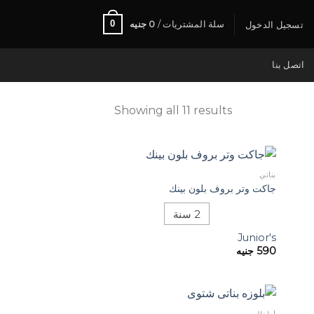
0
سلة المشتريات /
0
جنيه
تسجيل الدخول
اتصل بنا
Showing all 11 results
بناتي
جاكت وتر بروف بلون بينك
2 سنة
Junior's
590
جنيه