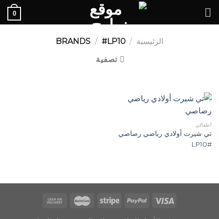
Ski
0
t
conten
الرئيسية
/
BRANDS
#LP10
/
تصفية
أطفالي
تي شيرت أولادي رياضي رصاصي
#LP10