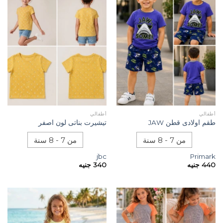
أطفالي
أطفالي
طقم اولادى قطن JAW
تيشيرت بناتى لون اصفر
من 7 - 8 سنة
من 7 - 8 سنة
jbc
Primark
440
جنيه
340
جنيه