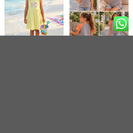
أطفالي
أطفالي
تيشيرت رياضى بناتى
فستان قطن برسمه ورد
من 7 - 8 سنة
من 4 - 5 سنة
من 7 - 8 سنة
160
جنيه
Primark
290
جنيه
أطفالي
بيجامه بناتى شورت وتيشيرت نص