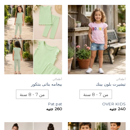
أطفالي
أطفالي
تيشيرت بلون بينك
بيجامه بناتى بنتكور
من 7 - 8 سنة
من 7 - 8 سنة
Pat pat
OVER KIDS
240
جنيه
260
جنيه