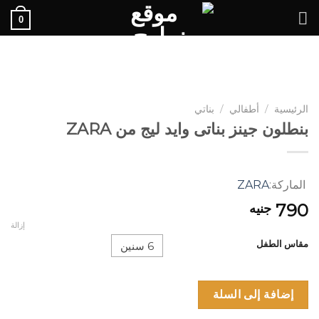
Ski
0
t
conten
الرئيسية
/
أطفالي
/
بناتي
بنطلون جينز بناتى وايد ليج من ZARA
الماركة:
ZARA
790
جنيه
إزالة
مقاس الطفل
6 سنين
إضافة إلى السلة