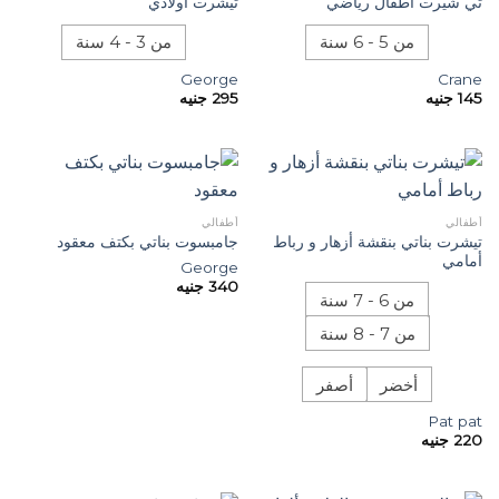
تي شيرت أطفال رياضي
تيشرت أولادي
من 5 - 6 سنة
من 3 - 4 سنة
George
Crane
145
جنيه
295
جنيه
أطفالي
أطفالي
تيشرت بناتي بنقشة أزهار و رباط
جامبسوت بناتي بكتف معقود
أمامي
George
340
جنيه
من 6 - 7 سنة
من 7 - 8 سنة
أخضر
أصفر
Pat pat
220
جنيه