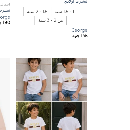
تيشرت أولادي
أطفالي
تيشرت 
1 - 1.5 سنة
1.5 - 2 سنة
orge
من 2 - 3 سنة
180
ج
George
145
جنيه