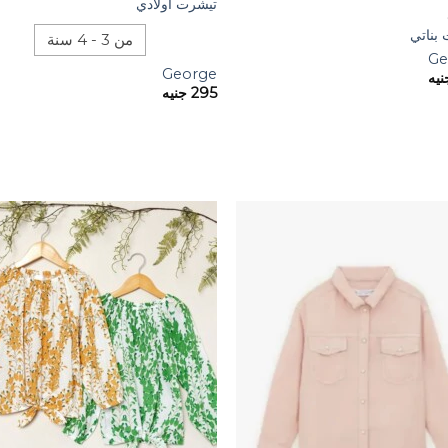
تيشرت أولادي
بناتي
من 3 - 4 سنة
Ge
George
نيه
295
جنيه