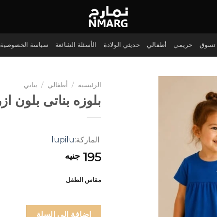
تسوق
حريمي
أطفالي
حديثي الولادة
الأسئلة الشائعة
سياسة الخصوصية
الرئيسية
/
أطفالي
/
بناتي
بلوزه بناتى بلون از
الماركة:
lupilu
195
جنيه
مقاس الطفل
إضافة إلى السلة