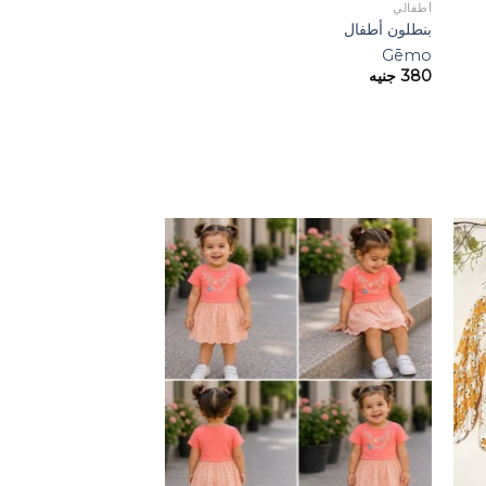
أطفالي
بنطلون أطفال
Gēmo
380
جنيه